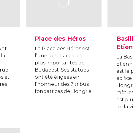
Place des Héros
Basil
Etie
ont
La Place des Héros est
 la
l’une des places les
La Basi
plus importantes de
Etienn
arue
Budapest. Ses statues
est le
s et
ont été érigées en
édifice
ires
l’honneur des 7 tribus
Hongri
fondatrices de Hongrie.
mètres
est pl
de la vi