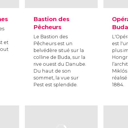
nes
Bastion des
Opér
Pêcheurs
Buda
es
Le Bastion des
L'Opér
t et
Pêcheurs est un
est l'u
tout
belvédère situé sur la
plus i
colline de Buda, sur la
Hongri
rive ouest du Danube.
l’arch
Du haut de son
Miklós 
sommet, la vue sur
réalisé
Pest est splendide.
1884.