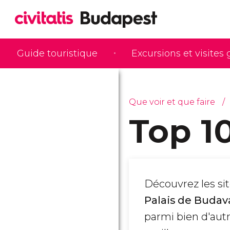
Guide touristique
Excursions et visites
Que voir et que faire
Top 1
Découvrez les sit
Palais de Budav
parmi bien d'autr