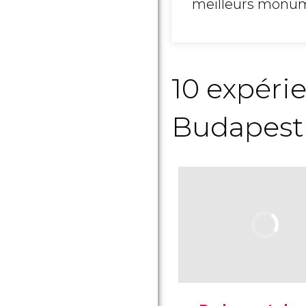
meilleurs monum
10 expéri
Budapest