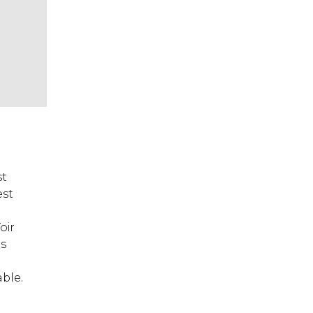
st
est
oir
és
t
ble.