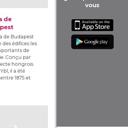
vous
a de
pest
a de Budapest
n des édifices les
mportants de
e. Conçu par
itecte hongrois
Ybl, il a été
 entre 1875 et