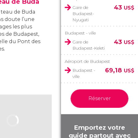
eau de Buda
43
Gare de
US$
âteau de Buda
Budapest-
ns doute l’une
Nyugati
ages les plus
Budapest - ville
es de Budapest,
43
elle du Pont des
Gare de
US$
Budapest-Keleti
s.
Aéroport de Budapest
69,18
Budapest -
US$
ville
Réserver
Emportez votre
guide partout avec