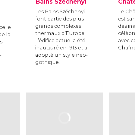
Bains Széchenyi
Chât
Les Bains Széchenyi
Le Ch
font partie des plus
est sa
grands complexes
des im
ce le
thermaux d’Europe.
célèbr
de la
L’édifice actuel a été
avec c
us
inauguré en 1913 et a
Chaîne
adopté un style néo-
r
gothique.