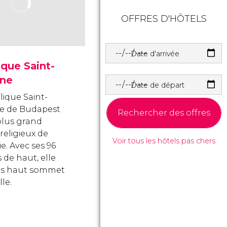
OFFRES D'HÔTELS
Date d'arrivée
ique Saint-
nne
Date de départ
lique Saint-
e de Budapest
Rechercher des offres
 plus grand
 religieux de
Voir tous les hôtels pas chers
e. Avec ses 96
 de haut, elle
us haut sommet
lle.