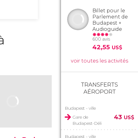
Billet pour le
Parlement de
Budapest +
Audioguide
à
600 avis
42,55
US$
voir toutes les activités
TRANSFERTS
AÉROPORT
Budapest - ville
43
Gare de
US$
Budapest-Déli
Budapest - ville