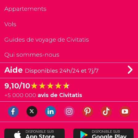
Appartements
Vols
Guides de voyage de Civitatis
Qui sommes-nous
Aide
Disponibles 24h/24 et 7j/7
★★★★★
★★★★★
9,10/10
+
5 000 000
avis de Civitatis
DISPONIBLE SUR
DISPONIBLE SUR
App Store
Google Play