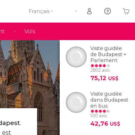
Français
nt
Vols
Votre panier est vide
Visite guidée
de Budapest +
Parlement
2892 avis
75,12
US$
Visite guidée
dans Budapest
en bus
100 avis
udapest
.
42,76
US$
l est