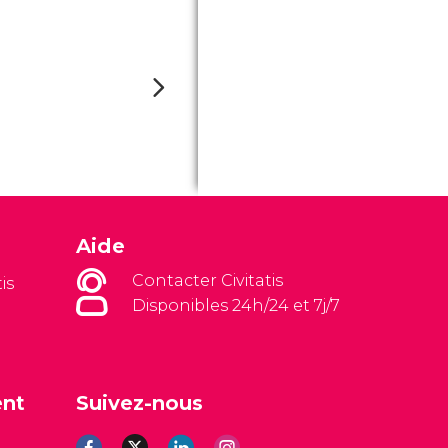
Aide
Contacter Civitatis
is
Disponibles 24h/24 et 7j/7
ent
Suivez-nous