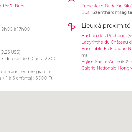
 tér 2
, Buda.
Funiculaire Budavári Sikl
Bus
:
Szentháromság té
Lieux à proximité
 9h00 à 17h00.
Bastion des Pêcheurs
(5
Labyrinthe du Château 
Ensemble Folklorique Na
(9,26
US$
)
m)
ors de plus de 60 ans : 2 300
Église Sainte-Anne
(509 
Galerie Nationale Hongr
de 6 ans : entrée gratuite.
s + 1 à 6 enfants) : 6 900
Ft
Cliquez ici pour utiliser la
carte