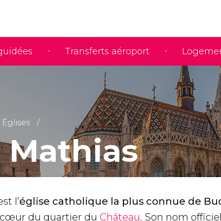
 guidées
Transferts aéroport
Logeme
Églises
e Mathias
st l’
église catholique la plus connue de B
u cœur du quartier du
Château
. Son nom officie