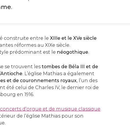
Dame
.
té construite entre le
XIIIe et le XVe siècle
ntes réformes au XIXe siècle.
tyle prédominant est le
néogothique
.
ise se trouvent les
tombes de Béla III et de
’Antioche
. L’église Mathias a également
es et de couronnements royaux
, l’un des
 été celui de Charles IV, le dernier roi de
sbourg en 1916.
concerts d’orgue et de musique classique
ntérieur de l’église Mathias pour son
ue.