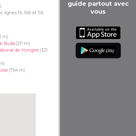
guide partout avec
ó
.
vous
r
, lignes 16, 16A et 116.
3 m)
de Buda
(211 m)
tional de Hongrie
(321
m)
oise
(764 m)