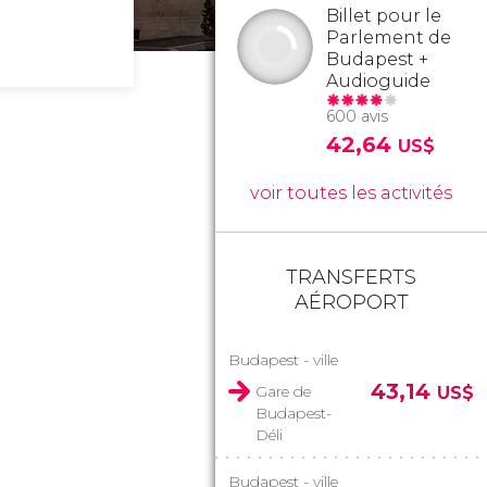
Billet pour le
Parlement de
Budapest +
Audioguide
600 avis
42,64
US$
voir toutes les activités
TRANSFERTS
AÉROPORT
Budapest - ville
43,14
Gare de
US$
Budapest-
Déli
Budapest - ville