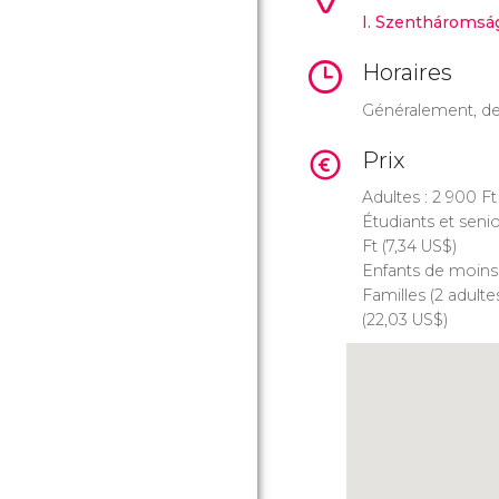
I. Szentháromság
Horaires
Généralement, de
Prix
Adultes : 2 900
Ft
Étudiants et seni
Ft
(7,34
US$
)
Enfants de moins 
Familles (2 adulte
(22,03
US$
)