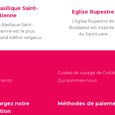
asilique Saint-
Eglise Rupestre
tienne
L’église Rupestre de
 Basilique Saint-
Budapest est inspirée
ienne est le plus
du Sanctuaire de
and édifice religieux
Lourdes et est située à
e Hongrie. On dit que
l’intérieur d’une grotte
ette basilique permet
sur le versant sud du
accueillir plus de 8 500
Mont Gellért. Il s’agit
ersonnes en son sein.
d’un endroit très
on nom en hongrois
surprenant.
Guides de voyage de Civitat
t Szent István-bazilika.
ments
Qui sommes-nous
argez notre
Méthodes de paiem
tion