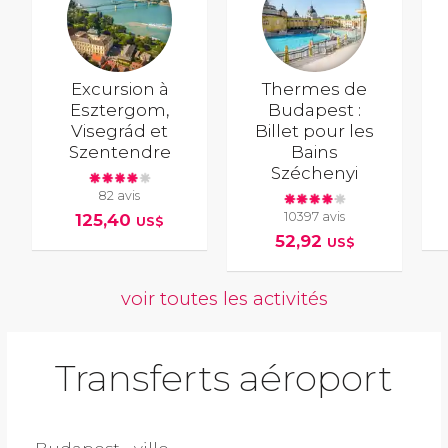
Excursion à
Thermes de
Esztergom,
Budapest :
Visegrád et
Billet pour les
Szentendre
Bains
Széchenyi
82 avis
10397 avis
125,40
US$
52,92
US$
voir toutes les activités
Transferts aéroport