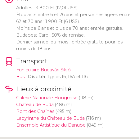
Adultes : 3 800
Ft
(12,01
US$
).
Étudiants entre 6 et 26 ans et personnes âgées entre
62 et 70 ans : 1 900
Ft
(6
US$
).
Moins de 6 ans et plus de 70 ans : entrée gratuite.
Budapest Card : 50% de remise.
Dernier samedi du mois : entrée gratuite pour les
moins de 18 ans.
Transport
Funiculaire Budavári Sikló
.
Bus
:
Dísz tér
, lignes 16, 16A et 116.
Lieux à proximité
Galerie Nationale Hongroise
(118 m)
Château de Buda
(486 m)
Pont des Chaînes
(495 m)
Labyrinthe du Château de Buda
(716 m)
Ensemble Artistique du Danube
(849 m)