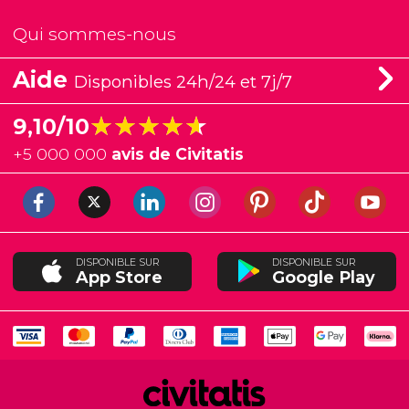
Qui sommes-nous
Aide
Disponibles 24h/24 et 7j/7
★★★★★
★★★★★
9,10/10
+
5 000 000
avis de Civitatis
DISPONIBLE SUR
DISPONIBLE SUR
App Store
Google Play