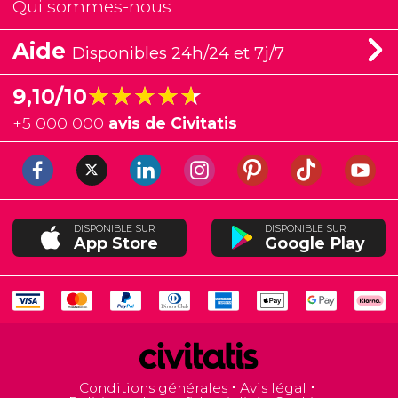
Qui sommes-nous
Aide
Disponibles 24h/24 et 7j/7
★★★★★
★★★★★
9,10/10
+
5 000 000
avis de Civitatis
DISPONIBLE SUR
DISPONIBLE SUR
App Store
Google Play
Conditions générales
Avis légal