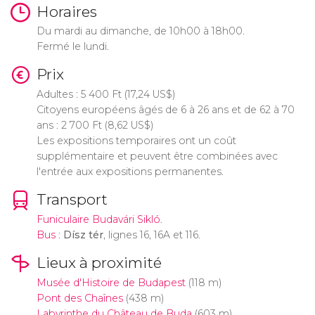
Horaires
Du mardi au dimanche, de 10h00 à 18h00.
Fermé le lundi.
Prix
Adultes : 5 400
Ft
(17,24
US$
)
Citoyens européens âgés de 6 à 26 ans et de 62 à 70
ans : 2 700
Ft
(8,62
US$
)
Les expositions temporaires ont un coût
supplémentaire et peuvent être combinées avec
l'entrée aux expositions permanentes.
Transport
Funiculaire Budavári Sikló
.
Bus
:
Dísz tér
, lignes 16, 16A et 116.
Lieux à proximité
Musée d'Histoire de Budapest
(118 m)
Pont des Chaînes
(438 m)
Labyrinthe du Château de Buda
(603 m)