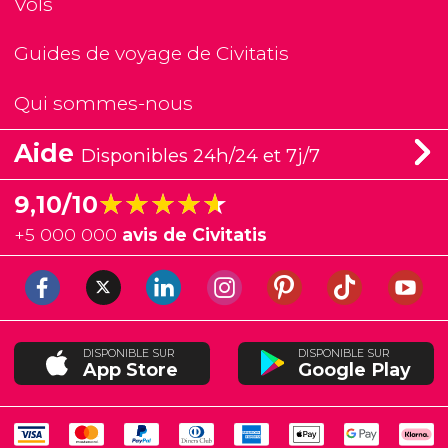
Vols
Guides de voyage de Civitatis
Qui sommes-nous
Aide
Disponibles 24h/24 et 7j/7
★★★★★
★★★★★
9,10/10
+
5 000 000
avis de Civitatis
DISPONIBLE SUR
DISPONIBLE SUR
App Store
Google Play