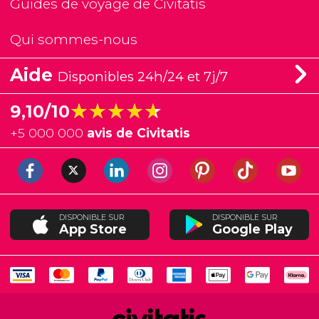
Guides de voyage de Civitatis
Qui sommes-nous
Aide
Disponibles 24h/24 et 7j/7
★★★★★
★★★★★
9,10/10
+
5 000 000
avis de Civitatis
DISPONIBLE SUR
DISPONIBLE SUR
App Store
Google Play